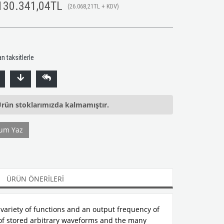
130.341,04TL
(26.068,21TL + KDV)
0
n taksitlerle
rün stoklarımızda kalmamıştır.
um Yaz
ÜRÜN ÖNERILERI
 variety of functions and an output frequency of
of stored arbitrary waveforms and the many