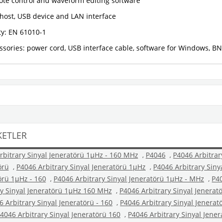
te control and waveform editing software
host, USB device and LAN interface
ty: EN 61010-1
ssories: power cord, USB interface cable, software for Windows, B
KETLER
rbitrary Sinyal Jeneratörü 1µHz - 160 MHz
,
P4046
,
P4046 Arbitrar
örü
,
P4046 Arbitrary Sinyal Jeneratörü 1µHz
,
P4046 Arbitrary Siny
örü 1µHz - 160
,
P4046 Arbitrary Sinyal Jeneratörü 1µHz - MHz
,
P4
ry Sinyal Jeneratörü 1µHz 160 MHz
,
P4046 Arbitrary Sinyal Jenera
6 Arbitrary Sinyal Jeneratörü - 160
,
P4046 Arbitrary Sinyal Jenerat
4046 Arbitrary Sinyal Jeneratörü 160
,
P4046 Arbitrary Sinyal Jene