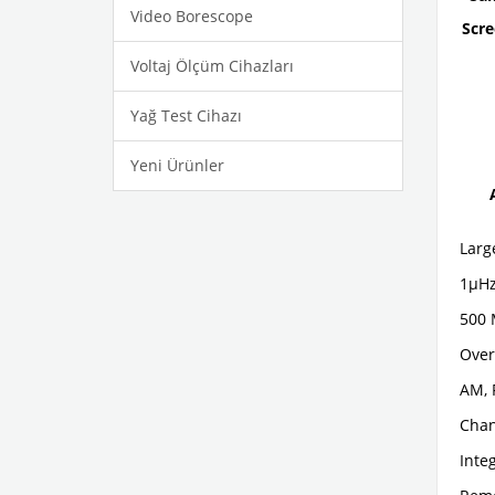
Video Borescope
Scre
Voltaj Ölçüm Cihazları
Yağ Test Cihazı
Yeni Ürünler
Large
1μHz
500 
Over
AM, 
Chan
Inte