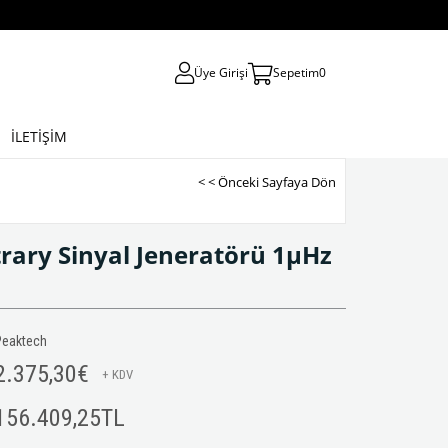
Üye Girişi
Sepetim
0
İLETİŞİM
< < Önceki Sayfaya Dön
rary Sinyal Jeneratörü 1µHz
Peaktech
2.375,30€
+ KDV
156.409,25TL