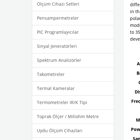
Ölçüm Cihazı Setleri
diff
in th
Pensampermetreler
pola
modu
PIC Programlayıcılar
to 3
deve
Sinyal Jeneratörleri
Spektrum Analizörler
A
B
Takometreler
Termal Kameralar
Di
Freq
Termometreler IR/K Tipi
Toprak Ölçer / Miliohm Metre
M
Powe
Uydu Ölçüm Cihazları
Sam