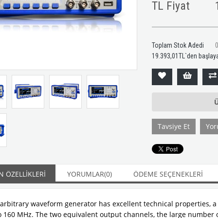
TL Fiyat
Toplam Stok Adedi
19.393,01TL
`den başlaya
Ü
Tavsiye Et
Yor
 ÖZELLIKLERI
YORUMLAR
(0)
ÖDEME SEÇENEKLERI
 arbitrary waveform generator has excellent technical properties, a
o 160 MHz. The two equivalent output channels, the large number 