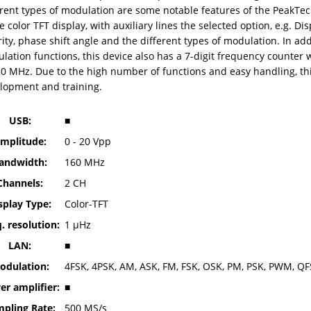
erent types of modulation are some notable features of the PeakTec
e color TFT display, with auxiliary lines the selected option, e.g. Di
rity, phase shift angle and the different types of modulation. In ad
lation functions, this device also has a 7-digit frequency counte
50 MHz. Due to the high number of functions and easy handling, this 
lopment and training.
USB:
■
mplitude:
0 - 20 Vpp
andwidth:
160 MHz
Channels:
2 CH
splay Type:
Color-TFT
. resolution:
1 µHz
LAN:
■
odulation:
4FSK, 4PSK, AM, ASK, FM, FSK, OSK, PM, PSK, PWM, Q
r amplifier:
■
pling Rate:
500 MS/s