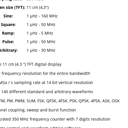
en size (TFT):
11 cm (4,3")
Sine:
1 µHz - 160 MHz
Square:
1 µHz - 50 MHz
Ramp:
1 µHz - 5 MHz
Pulse:
1 µHz - 50 MHz
Arbitrary:
1 µHz - 30 MHz
 11 cm (4.3 “) TFT digital display
 frequency resolution for the entire bandwidth
MSa / s sampling rate at 14 bit vertical resolution
 140 different standard and arbitrary waveforms
FM, PM, PWM, SUM, FSK, QFSK, 4FSK, PSK, QPSK, 4PSK, ASK, OSK
nel coupling, sweep and burst function
grated 350 MHz frequency counter with 7 digits resolution