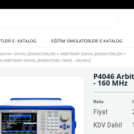
ETLERİ E- KATALOG
EĞİTİM SİMÜLATÖRLERİ E-KATALOG
SAYFA
>
SINYAL JENERATÖRLERI
>
ARBITRARY SINYAL JENERATÖRLERI
>
6 ARBITRARY SINYAL JENERATÖRÜ 1ΜHZ - 160 MHZ
P4046 Arbit
- 160 MHz
Marka
Fiyat
KDV Dahil