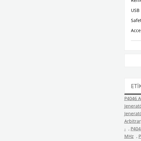
Remo
USB 
Safe
Acce
ETI
P4046 A
Jenerat
Jenerat
Arbitra
-
,
P404
MHz
,
P