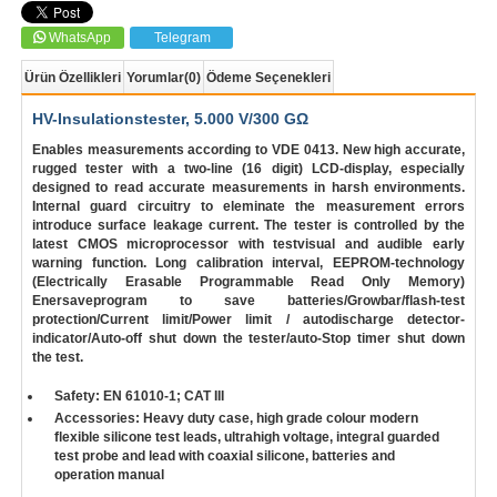
WhatsApp
Telegram
Ürün Özellikleri
Yorumlar
(0)
Ödeme Seçenekleri
HV-Insulationstester, 5.000 V/300 GΩ
Enables measurements according to VDE 0413. New high accurate,
rugged tester with a two-line (16 digit) LCD-display, especially
designed to read accurate measurements in harsh environments.
Internal guard circuitry to eleminate the measurement errors
introduce surface leakage current. The tester is controlled by the
latest CMOS microprocessor with testvisual and audible early
warning function. Long calibration interval, EEPROM-technology
(Electrically Erasable Programmable Read Only Memory)
Enersaveprogram to save batteries/Growbar/flash-test
protection/Current limit/Power limit / autodischarge detector-
indicator/Auto-off shut down the tester/auto-Stop timer shut down
the test.
Safety: EN 61010-1; CAT III
Accessories: Heavy duty case, high grade colour modern
flexible silicone test leads, ultrahigh voltage, integral guarded
test probe and lead with coaxial silicone, batteries and
operation manual