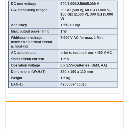
DC test voltage
500/1.000/2.500/5.000 V
GΩ-measuring ranges
30 GΩ (500 V), 60 GΩ (1.000 V),
150 GΩ (2.500 V), 300 GΩ (5.000
V)
Accuracy
± 5% + 2 dgt.
Max. output power limit
1 W
Widthstand voltage
7.000 V AC for max. 1 Min.
between electrical circuit
a. housing
AC-auto detect
prior to testing from > 450 V AC
Short circuit current
1 mA
Operation voltage
8 x 1,5V-Batteries (UM3, AA)
Dimensions (WxHxT)
250 x 190 x 110 mm
Weight
1,5 kg
EAN-13
4250569400513