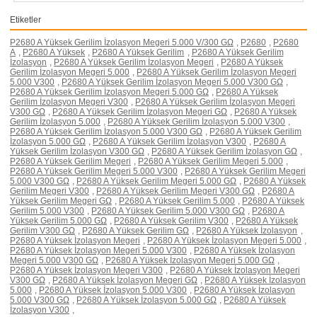
Etiketler
P2680 A Yüksek Gerilim İzolasyon Megeri 5.000 V/300 GΩ
,
P2680
,
P2680
A
,
P2680 A Yüksek
,
P2680 A Yüksek Gerilim
,
P2680 A Yüksek Gerilim
İzolasyon
,
P2680 A Yüksek Gerilim İzolasyon Megeri
,
P2680 A Yüksek
Gerilim İzolasyon Megeri 5.000
,
P2680 A Yüksek Gerilim İzolasyon Megeri
5.000 V300
,
P2680 A Yüksek Gerilim İzolasyon Megeri 5.000 V300 GΩ
,
P2680 A Yüksek Gerilim İzolasyon Megeri 5.000 GΩ
,
P2680 A Yüksek
Gerilim İzolasyon Megeri V300
,
P2680 A Yüksek Gerilim İzolasyon Megeri
V300 GΩ
,
P2680 A Yüksek Gerilim İzolasyon Megeri GΩ
,
P2680 A Yüksek
Gerilim İzolasyon 5.000
,
P2680 A Yüksek Gerilim İzolasyon 5.000 V300
,
P2680 A Yüksek Gerilim İzolasyon 5.000 V300 GΩ
,
P2680 A Yüksek Gerilim
İzolasyon 5.000 GΩ
,
P2680 A Yüksek Gerilim İzolasyon V300
,
P2680 A
Yüksek Gerilim İzolasyon V300 GΩ
,
P2680 A Yüksek Gerilim İzolasyon GΩ
,
P2680 A Yüksek Gerilim Megeri
,
P2680 A Yüksek Gerilim Megeri 5.000
,
P2680 A Yüksek Gerilim Megeri 5.000 V300
,
P2680 A Yüksek Gerilim Megeri
5.000 V300 GΩ
,
P2680 A Yüksek Gerilim Megeri 5.000 GΩ
,
P2680 A Yüksek
Gerilim Megeri V300
,
P2680 A Yüksek Gerilim Megeri V300 GΩ
,
P2680 A
Yüksek Gerilim Megeri GΩ
,
P2680 A Yüksek Gerilim 5.000
,
P2680 A Yüksek
Gerilim 5.000 V300
,
P2680 A Yüksek Gerilim 5.000 V300 GΩ
,
P2680 A
Yüksek Gerilim 5.000 GΩ
,
P2680 A Yüksek Gerilim V300
,
P2680 A Yüksek
Gerilim V300 GΩ
,
P2680 A Yüksek Gerilim GΩ
,
P2680 A Yüksek İzolasyon
,
P2680 A Yüksek İzolasyon Megeri
,
P2680 A Yüksek İzolasyon Megeri 5.000
,
P2680 A Yüksek İzolasyon Megeri 5.000 V300
,
P2680 A Yüksek İzolasyon
Megeri 5.000 V300 GΩ
,
P2680 A Yüksek İzolasyon Megeri 5.000 GΩ
,
P2680 A Yüksek İzolasyon Megeri V300
,
P2680 A Yüksek İzolasyon Megeri
V300 GΩ
,
P2680 A Yüksek İzolasyon Megeri GΩ
,
P2680 A Yüksek İzolasyon
5.000
,
P2680 A Yüksek İzolasyon 5.000 V300
,
P2680 A Yüksek İzolasyon
5.000 V300 GΩ
,
P2680 A Yüksek İzolasyon 5.000 GΩ
,
P2680 A Yüksek
İzolasyon V300
,