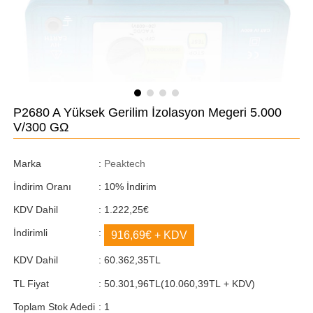
P2680 A Yüksek Gerilim İzolasyon Megeri 5.000
V/300 GΩ
Marka
:
Peaktech
İndirim Oranı
:
10
%
İndirim
KDV Dahil
:
1.222,25€
İndirimli
:
916,69€
+ KDV
KDV Dahil
:
60.362,35TL
TL Fiyat
:
50.301,96TL
(10.060,39TL + KDV)
Toplam Stok Adedi
:
1