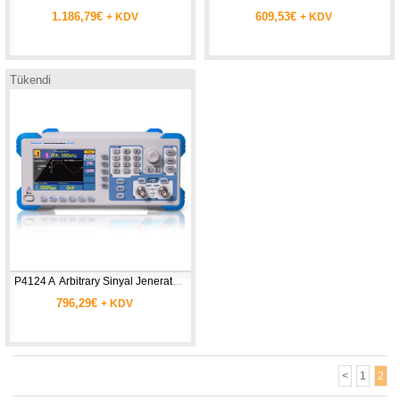
1.186,79€
609,53€
+ KDV
+ KDV
Tükendi
P4124 A  Arbitrary Sinyal Jeneratörü 1 µHz - 10 MHz, 10W
796,29€
+ KDV
<
1
2