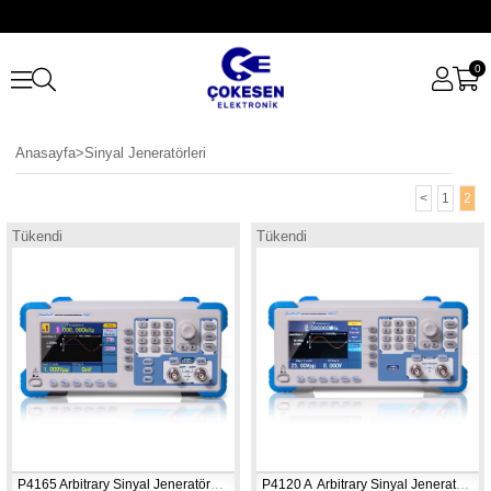
0
Anasayfa
>
Sinyal Jeneratörleri
<
1
2
Tükendi
Tükendi
P4165 Arbitrary Sinyal Jeneratörü 1 µHz  60 MHz
P4120 A  Arbitrary Sinyal Jeneratörü 1 µHz - 5 MHz, 10W